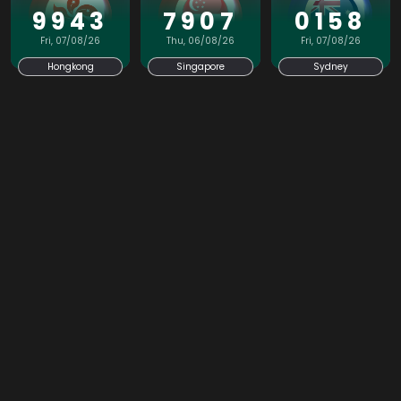
9943
7907
0158
Fri, 07/08/26
Thu, 06/08/26
Fri, 07/08/26
Hongkong
Singapore
Sydney