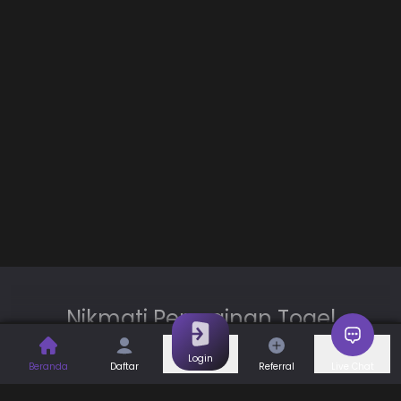
Nikmati Permainan Togel
Terlengkap dan Terpercaya Hanya
Login
Beranda
Daftar
Referral
Live Chat
di SDSB4D
Selengkapnya