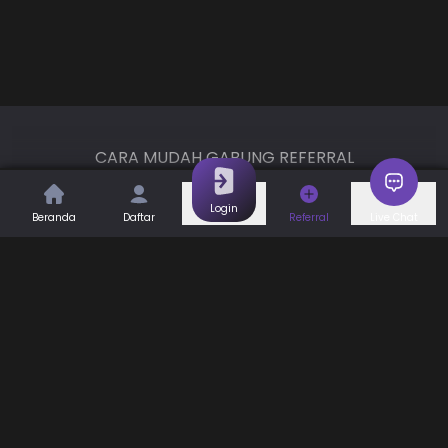
CARA MUDAH GABUNG REFERRAL
Login
Beranda
Daftar
Referral
Live Chat
Selengkapnya
Permainan
Togel
Slot
Casino
Games
Kenapa Harus Ikut Referral Kami ?
Sports
Promo
Monitoring Member Realtime
Banyak Pilihan Permainan