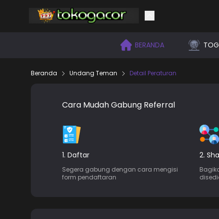
BERANDA
TOG
Beranda
Undang Teman
Detail Peraturan
Cara Mudah Gabung Referral
1. Daftar
2. Sha
Segera gabung dengan cara mengisi
Bagika
form pendaftaran
dised