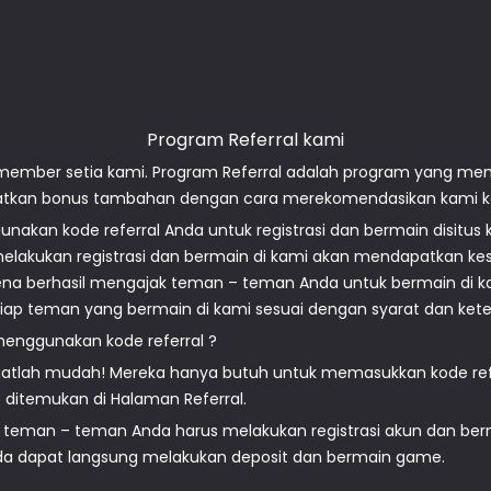
Program Referral kami
tuk member setia kami. Program Referral adalah program yang
apatkan bonus tambahan dengan cara merekomendasikan kami ke
kan kode referral Anda untuk registrasi dan bermain disitu
elakukan registrasi dan bermain di kami akan mendapatkan 
ena berhasil mengajak teman – teman Anda untuk bermain di ka
iap teman yang bermain di kami sesuai dengan syarat dan kete
enggunakan kode referral ?
gatlah mudah! Mereka hanya butuh untuk memasukkan kode ref
at ditemukan di Halaman Referral.
id, teman – teman Anda harus melakukan registrasi akun dan ber
a dapat langsung melakukan deposit dan bermain game.