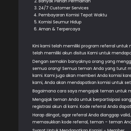
Banyak Pilihan Permainan
24/7 Customer Services
Pembayaran Komisi Tepat Waktu
Komisi Seumur Hidup
Aman & Terpercaya
Kini kami telah memiliki program referral un
telah memiliki akun disitus Kami untuk mend
Dengan semakin banyaknya orang yang mengguna
semua orang! Semua teman Anda yang turut m
kami. Kami juga akan memberi Anda komisi kar
kami, Anda akan mendapatkan komisi untuk set
Bagaimana cara saya mengajak teman untuk m
Mengajak teman Anda untuk berpartisipasi san
registrasi akun di kami. Kode referral Anda dap
Harap diingat, agar referral Anda dianggap val
memasukkan kode referral, teman – teman And
Syarat Untuk Mendapatkan Komisi – Member