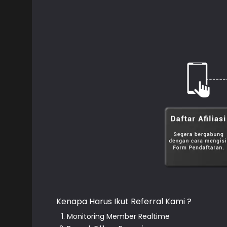
Kenapa Harus Ikut Referral Kami ?
Monitoring Member Realtime